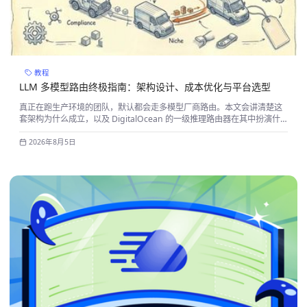
教程
LLM 多模型路由终极指南：架构设计、成本优化与平台选型
真正在跑生产环境的团队，默认都会走多模型厂商路由。本文会讲清楚这
套架构为什么成立，以及 DigitalOcean 的一级推理路由器在其中扮演什
么角色——所有成本数据都来自 inference.do-ai.run 上可复现的实测，
不是市场宣传材料。路由策略本身是平台无关的，你可以在任何一家厂商
2026年8月5日
上用同样的思路去落地。