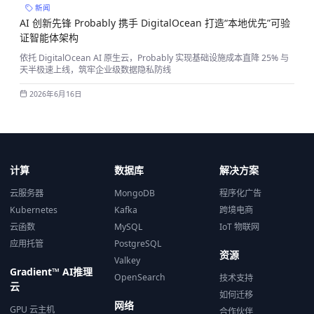
新闻
AI 创新先锋 Probably 携手 DigitalOcean 打造“本地优先”可验
证智能体架构
依托 DigitalOcean AI 原生云，Probably 实现基础设施成本直降 25% 与
天半极速上线，筑牢企业级数据隐私防线
2026年6月16日
计算
数据库
解决方案
云服务器
MongoDB
程序化广告
Kubernetes
Kafka
跨境电商
云函数
MySQL
IoT 物联网
应用托管
PostgreSQL
资源
Valkey
Gradient™ AI推理
OpenSearch
技术支持
云
如何迁移
网络
GPU 云主机
合作伙伴