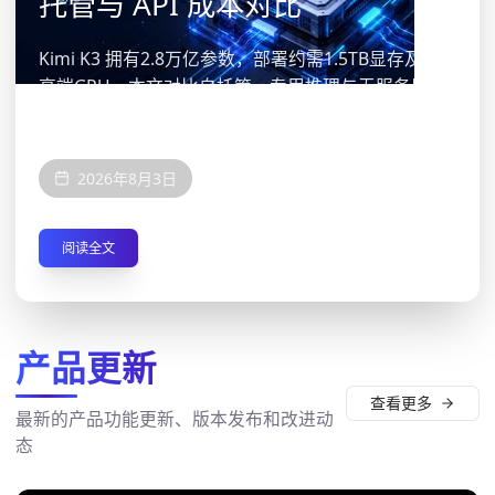
托管与 API 成本对比
Kimi K3 拥有2.8万亿参数，部署约需1.5TB显存及8张
高端GPU。本文对比自托管、专用推理与无服务器API
的成本、硬件和适用场景，帮助团队根据Token用
量、并发、数据隐私及运维能力选择部署方式。
2026年8月3日
阅读全文
更多
教程
产品更新
查看更多
最新的产品功能更新、版本发布和改进动
态