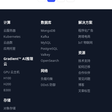
计算
数据库
解决方案
云服务器
MongoDB
程序化广告
Kubernetes
Kafka
跨境电商
云函数
MySQL
IoT 物联网
应用托管
PostgreSQL
资源
Valkey
Gradient™ AI推理
OpenSearch
技术支持
云
如何迁移
网络
GPU 云主机
合作伙伴
H100
负载均衡
常见问题
H200
DDoS 防御
博客
B300
文章标签
存储
对象存储