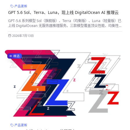
产品更新
GPT 5.6 Sol、Terra、Luna，现上线 DigitalOcean AI 推理云
GPT-5.6 系列模型 Sol（旗舰版）、Terra（均衡版）、Luna（轻量版）已
上线 DigitalOcean 无服务器推理服务。三款模型覆盖顶尖性能、均衡性
价比与极速响应，配合 DigitalOcean 的按量计费、内网部署、多模型生
态与智能推理路由器，大幅降低 AI 应用落地成本。了解 Sol vs Terra vs
2026年7月13日
Luna 的详细对比、价格与适用场景。
精选
产品更新