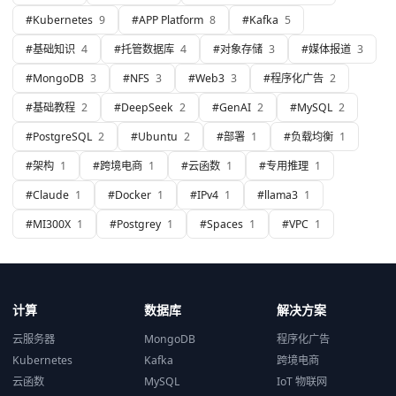
#
Kubernetes
9
#
APP Platform
8
#
Kafka
5
#
基础知识
4
#
托管数据库
4
#
对象存储
3
#
媒体报道
3
#
MongoDB
3
#
NFS
3
#
Web3
3
#
程序化广告
2
#
基础教程
2
#
DeepSeek
2
#
GenAI
2
#
MySQL
2
#
PostgreSQL
2
#
Ubuntu
2
#
部署
1
#
负载均衡
1
#
架构
1
#
跨境电商
1
#
云函数
1
#
专用推理
1
#
Claude
1
#
Docker
1
#
IPv4
1
#
llama3
1
#
MI300X
1
#
Postgrey
1
#
Spaces
1
#
VPC
1
计算
数据库
解决方案
云服务器
MongoDB
程序化广告
Kubernetes
Kafka
跨境电商
云函数
MySQL
IoT 物联网