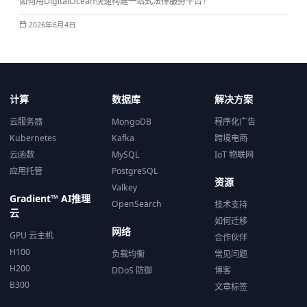
如何用DigitalOcean快速构建一站式法律服务平台？
2026年6月4日
计算
数据库
解决方案
云服务器
MongoDB
程序化广告
Kubernetes
Kafka
跨境电商
云函数
MySQL
IoT 物联网
应用托管
PostgreSQL
资源
Valkey
Gradient™ AI推理
OpenSearch
技术支持
云
如何迁移
网络
GPU 云主机
合作伙伴
H100
负载均衡
常见问题
H200
DDoS 防御
博客
B300
文章标签