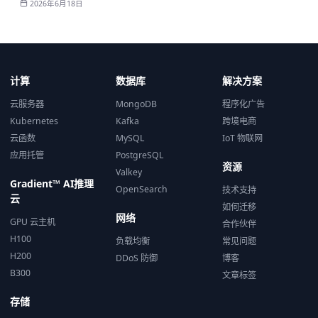
2026年6月18日
计算
数据库
解决方案
云服务器
MongoDB
程序化广告
Kubernetes
Kafka
跨境电商
云函数
MySQL
IoT 物联网
应用托管
PostgreSQL
资源
Valkey
Gradient™ AI推理
OpenSearch
技术支持
云
如何迁移
网络
GPU 云主机
合作伙伴
H100
负载均衡
常见问题
H200
DDoS 防御
博客
B300
文章标签
存储