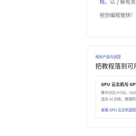
档
，以了解有关
祝你编程愉快！
相关产品与选型
把教程落到可
GPU 云主机与 G
集中对比 H100、H20
适合 AI 训练、推理
查看 GPU 云主机选型