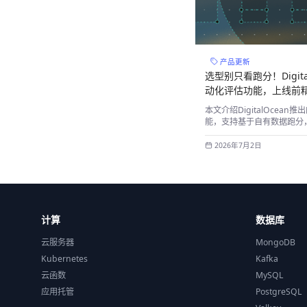
产品更新
选型别只看跑分！Digita
动化评估功能，上线前
本文介绍DigitalOcean
能，支持基于自有数据跑分
坑。
2026年7月2日
计算
数据库
云服务器
MongoDB
Kubernetes
Kafka
云函数
MySQL
应用托管
PostgreSQL