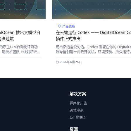
产品更新
lOcean 推出大模型自
在云端运行 Codex —— DigitalOcean Co
精准避坑
插件正式推出
推出的原生LLM自动化评测功
用自然语言说句话，Codex 就能在你的 DigitalO
，助技术团队上线前精准避
账号里创建一台云开发机，环境预装、持久运行
用手机随时掌控
2026年6月26日
解决方案
程序化广告
跨境电商
IoT 物联网
资源