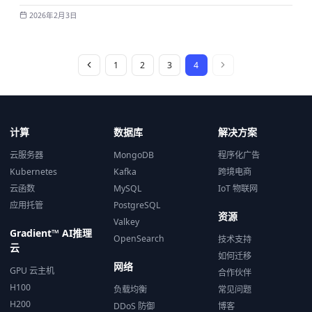
储能力的完整物联网数据管道。
2026年2月3日
1
2
3
4
计算
数据库
解决方案
云服务器
MongoDB
程序化广告
Kubernetes
Kafka
跨境电商
云函数
MySQL
IoT 物联网
应用托管
PostgreSQL
资源
Valkey
Gradient™ AI推理
OpenSearch
技术支持
云
如何迁移
网络
GPU 云主机
合作伙伴
H100
负载均衡
常见问题
H200
DDoS 防御
博客