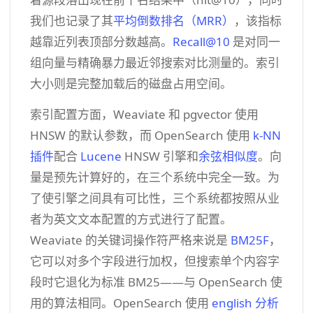
我们也记录了其
平均倒数排名（MRR）
，该指标
越靠近列表顶部分数越高。
Recall@10
是对同一
组向量与精确暴力最近邻搜索对比测量的。索引
大小则是完整加载后的磁盘占用空间。
索引配置方面，Weaviate 和 pgvector 使用
HNSW 的默认参数，而 OpenSearch 使用
k-NN
插件
配合
Lucene
HNSW 引擎和
余弦相似度
。向
量是预先计算好的，在三个系统中完全一致。为
了使引擎之间具有可比性，三个系统都按照从业
者为英文文本配置的方式进行了配置。
Weaviate 的关键词操作符严格来说是
BM25F
，
它可以对多个字段进行加权，但搜索单个内容字
段时它退化为标准 BM25——与 OpenSearch 使
用的算法相同。OpenSearch 使用
english 分析