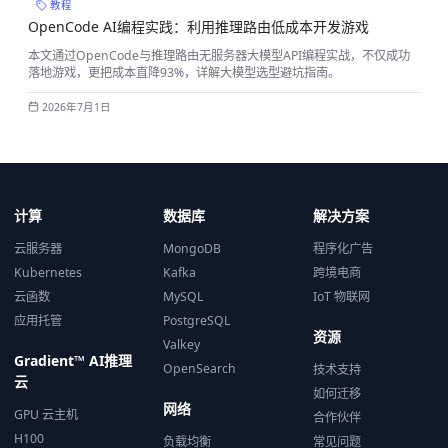
教程
OpenCode AI编程实践：利用推理路由低成本开发游戏
本文通过OpenCode与推理路由无服务器大模型API编程实战，不仅成功
落地游戏，更把成本直降93%，详解大模型选型避坑指南。
2026年7月1日
计算
数据库
解决方案
云服务器
MongoDB
程序化广告
Kubernetes
Kafka
跨境电商
云函数
MySQL
IoT 物联网
应用托管
PostgreSQL
资源
Valkey
Gradient™ AI推理
OpenSearch
技术支持
云
如何迁移
网络
GPU 云主机
合作伙伴
H100
负载均衡
常见问题