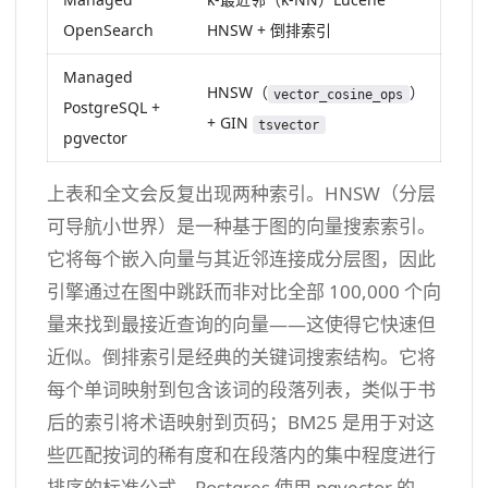
OpenSearch
HNSW + 倒排索引
Managed
HNSW（
）
vector_cosine_ops
PostgreSQL +
+ GIN
tsvector
pgvector
上表和全文会反复出现两种索引。HNSW（分层
可导航小世界）是一种基于图的向量搜索索引。
它将每个嵌入向量与其近邻连接成分层图，因此
引擎通过在图中跳跃而非对比全部 100,000 个向
量来找到最接近查询的向量——这使得它快速但
近似。倒排索引是经典的关键词搜索结构。它将
每个单词映射到包含该词的段落列表，类似于书
后的索引将术语映射到页码；BM25 是用于对这
些匹配按词的稀有度和在段落内的集中程度进行
排序的标准公式。Postgres 使用 pgvector 的