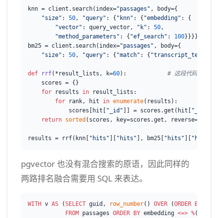
knn = client.search(index=
"passages"
, body={

"size"
: 
50
, 
"query"
: {
"knn"
: {
"embedding"
: {

"vector"
: query_vector, 
"k"
: 
50
,

"method_parameters"
: {
"ef_search"
: 
100
}}}}})

bm25 = client.search(index=
"passages"
, body={

"size"
: 
50
, 
"query"
: {
"match"
: {
"transcript_text"
: q
def
rrf
(
*result_lists, k=
60
):            
# 这段代码需要你
    scores = {}

for
 results 
in
 result_lists:

for
 rank, hit 
in
enumerate
(results):

            scores[hit[
"_id"
]] = scores.get(hit[
"_id"
],
return
sorted
(scores, key=scores.get, reverse=
True
)
results = rrf(knn[
"hits"
][
"hits"
], bm25[
"hits"
][
"hits"
pgvector 也没有混合搜索的原语，因此同样的
两路排名融合需要用 SQL 来表达。
WITH
 v 
AS
 (
SELECT
 guid, 
row_number
() 
OVER
 (
ORDER
BY
 emb
FROM
 passages 
ORDER
BY
 embedding 
<=>
%
(qv)s 