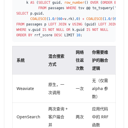
     k 
AS
 (
SELECT
 guid, 
row_number
() 
OVER
 (
ORDER
BY
 ts_
FROM
 passages 
WHERE
 tsv @@ to_tsquery(
'engli
SELECT
 p.guid,

COALESCE
(
1.0
/
(
60
+
v.rk),
0
) 
+
COALESCE
(
1.0
/
(
60
+
k.r
FROM
 passages p 
LEFT
JOIN
 v 
USING
 (guid) 
LEFT
JOIN
 k 
US
WHERE
 v.guid 
IS
NOT NULL
OR
 k.guid 
IS
NOT NULL
ORDER
BY
 rrf_score 
DESC
 LIMIT 
10
网络
你需要维
混合搜索
系统
往返
护的融合
方式
次数
逻辑
无（仅需
原生，一
Weaviate
一次
alpha 参
次调用
数）
两次查询 +
应用代码
OpenSearch
客户端合
两次
中的 RRF
并
函数