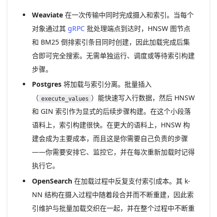
Weaviate
在一次传输中同时完成摄入和索引。当每个
对象通过其
gRPC
批处理端点到达时，HNSW 图节点
和 BM25 倒排索引条目同时创建，因此加载完成后集
合即可完全搜索。无需单独运行、调度或等待索引构建
步骤。
Postgres
将加载与索引分离。批量插入
（
）能快速写入行数据，然后 HNSW
execute_values
和 GIN 索引作为显式的后续步骤构建。在这个小段落
语料上，索引构建很快。在更大的语料上，HNSW 构
建会成为主要成本，而且这是你需要自己负责的步骤
——你需要安排它、监控它，并在每次重新加载时记得
执行它。
OpenSearch
在加载过程中反复支付索引成本。其 k-
NN 结构在摄入过程中随着段合并而不断重建，因此索
引维护与批量加载交织在一起，并在整个过程中不断重