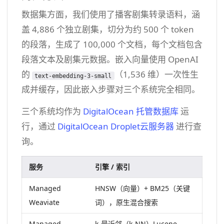
数据集方面，我们使用了播客剧集转录语料，涵
盖 4,886 个独立剧集，切分为约 500 个 token
的段落，生成了 100,000 个文档，每个文档包含
段落文本及剧集元数据。嵌入向量使用 OpenAI
的
（1,536 维）一次性生
text-embedding-3-small
成并缓存，因此嵌入步骤对三个系统完全相同。
三个系统均作为
DigitalOcean 托管数据库
运
行，通过
DigitalOcean Droplet云服务器
进行查
询。
服务
引擎 / 索引
Managed
HNSW（向量）+ BM25（关键
Weaviate
词），原生混合搜索
Managed
k-最近邻（k-NN）Lucene