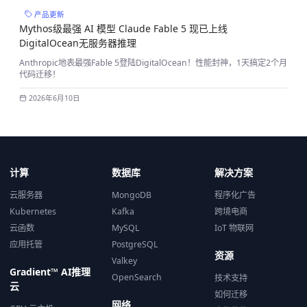
产品更新
Mythos级最强 AI 模型 Claude Fable 5 现已上线
DigitalOcean无服务器推理
Anthropic地表最强Fable 5登陆DigitalOcean！性能封神，1天搞定2个月
代码迁移！
2026年6月10日
计算
数据库
解决方案
云服务器
MongoDB
程序化广告
Kubernetes
Kafka
跨境电商
云函数
MySQL
IoT 物联网
应用托管
PostgreSQL
资源
Valkey
Gradient™ AI推理
OpenSearch
技术支持
云
如何迁移
网络