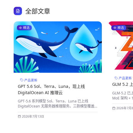
全部文章
精选
精选
产品更新
产品更新
GLM 5.2 
GPT 5.6 Sol、Terra、Luna，现上线
DigitalOcean AI 推理云
GLM-5.2 已
MoE 架构 +
GPT-5.6 系列模型 Sol、Terra、Luna 已上线
4.6，价格
DigitalOcean 无服务器推理服务。三款模型覆盖
多模型调用
2026年7月
顶尖性能、均衡性价比与极速响应，配合
DigitalOcean 的按量计费、多模型生态与内网部
2026年7月13日
署，大幅降低 AI 应用落地成本。