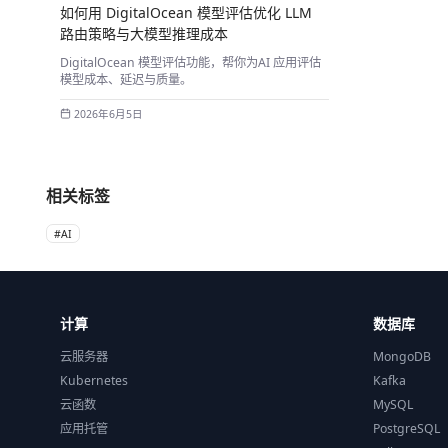
如何用 DigitalOcean 模型评估优化 LLM
路由策略与大模型推理成本
DigitalOcean 模型评估功能，帮你为AI 应用评估
模型成本、延迟与质量。
2026年6月5日
相关标签
#
AI
计算
数据库
云服务器
MongoDB
Kubernetes
Kafka
云函数
MySQL
应用托管
PostgreSQL