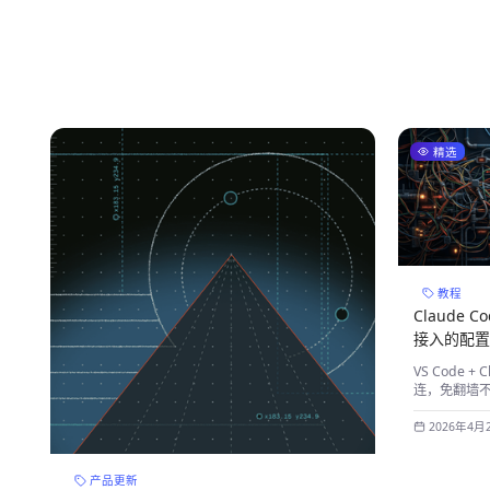
精选
教程
Claude 
接入的配
VS Code +
连，免翻墙不封
2026年4月
产品更新