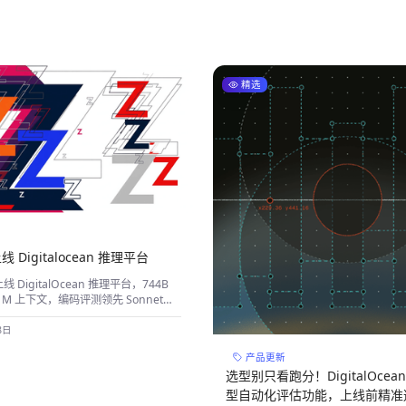
精选
上线 Digitalocean 推理平台
上线 DigitalOcean 推理平台，744B
 1M 上下文，编码评测领先 Sonnet
仅约一半。配合推理路由器，进一步优化
成本。
8日
产品更新
选型别只看跑分！DigitalOcea
型自动化评估功能，上线前精准