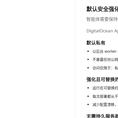
默认安全强化
智能体需要保持
DigitalOcea
默认私有
以后台 worke
不暴露任何公
访问仅限于：私有 T
强化且可替换
运行在可替换
每次部署都从
减少配置漂移
无需持久服务