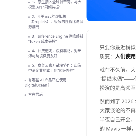
1、原生接入全球骨干网，与大
模型 API “同频共振”
2、4 美元起的虚拟机
（Droplets）：极致的性价比与资
源隔离
3、Inference Engine 彻底终结
“Token 成本失控”
只要你最近稍微
4、计费透明，没有套路，对出
质变：
人们使用
海与跨境极度友好
5、卓普云官方战略协作：出海
就在不久前，大
中资企业的本土化“顶级外挂”
“提线木偶”—
有哪些 AI 产品正在使用
DigitalOcean？
扮演的是高频互
写在最后
然而到了 202
大家谈论的不再是
半夜自己开会、写
的 Mavis 一样