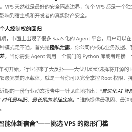
）里。VPS 天然就是最好的安全隔离边界，每个 VPS 都是一
影响到宿主机和开发者的真实财产安全。
与个人控制权的回归
发展初期，市面上出现了很多 SaaS 化的 Agent 平台，用户
种模式走不通。首先是
隐私泄露
，你公司的核心业务数据、
差
，当你需要 Agent 调用一个偏门的 Python 库或者连
6 年初开始，行业迎来了大反扑——大伙儿纷纷选择将开源的 Herme
最完美的承载体，就是一台你可以完全掌控 Root 权限、拥有独
近期的一份行业动态报告中一针见血地指出：
“自进化 AI 
I 时代最标配、最长尾的基础底座。”
谁能提供最稳固、最清爽
。
智能体新宿舍”——挑选 VPS 的隐形门槛