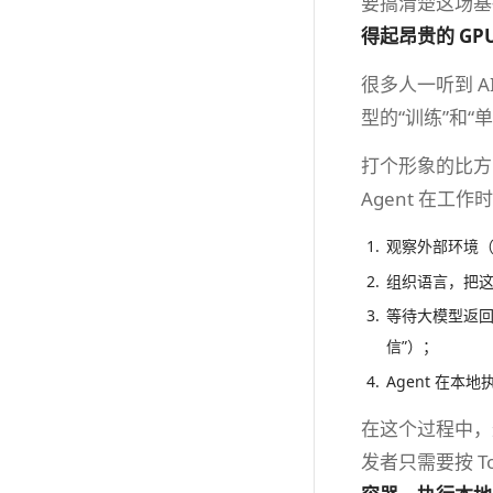
要搞清楚这场基
得起昂贵的 GP
很多人一听到 A
型的“训练”和“
打个形象的比方：大
Agent 在工
观察外部环境
组织语言，把这些
等待大模型返回
信”）；
Agent 在本
在这个过程中，最消
发者只需要按 T