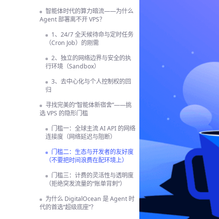
智能体时代的算力暗流——为什么
Agent 部署离不开 VPS？
1、24/7 全天候待命与定时任务
（Cron Job）的刚需
2、独立的网络边界与安全的执
行环境（Sandbox）
3、去中心化与个人控制权的回
归
寻找完美的“智能体新宿舍”——挑
选 VPS 的隐形门槛
门槛一：全球主流 AI API 的网络
连接度（网络延迟与阻断）
门槛二：生态与开发者的友好度
（不要把时间浪费在配环境上）
门槛三：计费的灵活性与透明度
（拒绝突发流量的“账单背刺”）
为什么 DigitalOcean 是 Agent 时
代的首选“超级底座”？