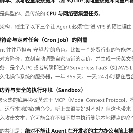
脚本、读写轻量级数据库（如 SQLite 或向量数据库向量片
都是典型的、最传统的
CPU 与网络密集型任务
。
构，催生了以下三个让 Agent 必须“住”进 VPS 的硬性理由
天候待命与定时任务（Cron Job）的刚需
gent 往往承担着“守望者”的角色。比如一个外贸行业的智能
对方降价，立刻自动调整自家店铺的定价，并生成一份英文
是个人 PC 或者转瞬即逝的 Serverless FaaS（如 A
久化操作系统的服务器，一年 365 天、一天 24 小时都在
边界与安全的执行环境（Sandbox）
最火热的底层协议莫过于 MCP（Model Context Proto
、运行本地的终端命令。听上去很美好对不对？但这也带来了
入攻击文本，它可能会在不知不觉中执行删除本地硬盘的命
的共识是：
绝对不能让 Agent 在开发者的主力办公电脑上