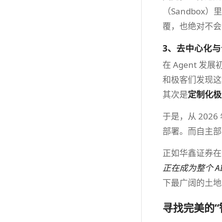
（Sandbox
覆，也绝对不会
3、去中心化
在 Agent 
和极客们发现这
其次是
定制化极
于是，从 202
部署。而自主部署
正如华鑫证券在
正在成为整个 A
下最广阔的土地
寻找完美的“