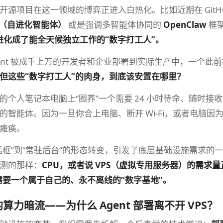
开源项目在这一领域的博弈正进入白热化。比如近期在 GitH
nt（自进化智能体）
或是强调多智能体协同的
OpenClaw
框
进化成了能全天候独立工作的“数字打工人”。
gent 被成千上万的开发者和企业部署到实际生产中，一个
但这些“数字打工人”的肉身，到底该安置在哪里？
的个人笔记本电脑上“圈养”一个需要 24 小时待命、随时接收
的智能体。因为一旦你合上电脑、断开 Wi-Fi，或者电脑因
瘫痪。
话框”到“常驻后台”的形态转变，引发了底层基础设施需求的一场
测的那样：
CPU，或者说 VPS（虚拟专用服务器）的需
，都需要一个属于自己的、永不离线的“数字基地”。
算力暗流——为什么 Agent 部署离不开 VPS？