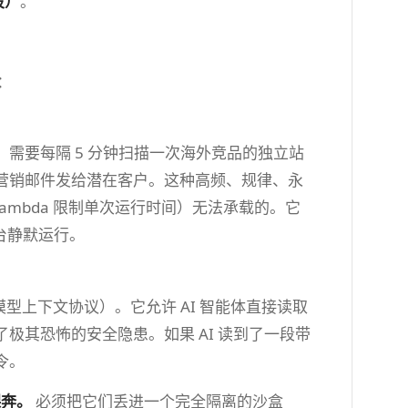
段）
。
：
体，需要每隔 5 分钟扫描一次海外竞品的独立站
营销邮件发给潜在客户。这种高频、规律、永
WS Lambda 限制单次运行时间）无法承载的。它
后台静默运行。
col，模型上下文协议）。它允许 AI 智能体直接读取
极其恐怖的安全隐患。如果 AI 读到了一段带
令。
裸奔。
必须把它们丢进一个完全隔离的沙盒