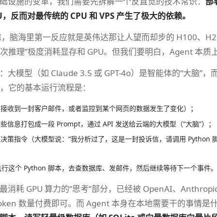
础设施的变革，我们需要先拆解一个反直觉的技术常识：
部
U，反而对最传统的 CPU 和 VPS 产生了极大的依赖。
I，脑海里第一反应就是英伟达那让人望而却步的 H100、H2
单次推理”极度消耗显存和 GPU。但我们要明白，Agent 本质
模型（如 Claude 3.5 或 GPT-4o）是智能体的“大脑”，
作时，它的基本运行流程是：
（接收到一封客户邮件，或者监控到某个网页的数据发生了变化）；
信息打包成一段 Prompt，通过 API 发送给云端的大模型（“大脑”）；
决策指令（大模型说：“我分析过了，这是一封投诉信，请调用 Pytho
地执行这个 Python 脚本，去查数据库、发邮件，然后继续等待下一个事件
耗 GPU 算力的“思考”部分，已经被 OpenAI、Anthropic
oken 数量付费即可。而 Agent 本身在本地需要干的事情是