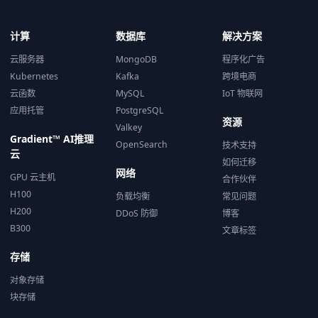
计算
数据库
解决方案
云服务器
MongoDB
程序化广告
Kubernetes
Kafka
跨境电商
云函数
MySQL
IoT 物联网
应用托管
PostgreSQL
资源
Valkey
Gradient™ AI推理
OpenSearch
技术支持
云
如何迁移
网络
GPU 云主机
合作伙伴
H100
负载均衡
常见问题
H200
DDoS 防御
博客
B300
文章标签
存储
对象存储
块存储