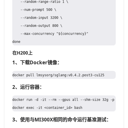
    --random-range-ratio 1 \  

    --num-prompt 500 \  

    --random-input 3200 \  

    --random-output 800 \  

    --max-concurrency "${concurrency}"  

在H200上
1、下载Docker镜像：
2、运行容器：
docker run -d -it --rm --gpus all --shm-size 32g -p 30000:
3、使用与MI300X相同的命令运行基准测试：