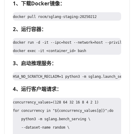
1、下载Docker镜像：
2、运行容器：
docker run -d -it --ipc=host --network=host --privileged -
3、启动推理服务：
4、运行客户端请求：
concurrency_values=(128 64 32 16 8 4 2 1)  

for concurrency in "${concurrency_values[@]}";do  

    python3 -m sglang.bench_serving \  

    --dataset-name random \  
