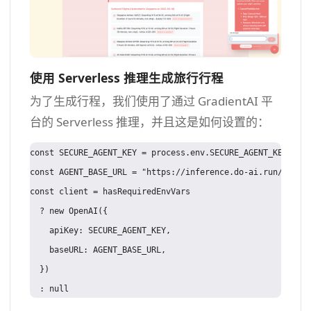
使用 Serverless 推理生成旅行行程
为了生成行程，我们使用了通过 GradientAI 平
台的 Serverless 推理，并且这是如何设置的：
const SECURE_AGENT_KEY = process.env.SECURE_AGENT_KEY

const AGENT_BASE_URL = "https://inference.do-ai.run/v1" 
const client = hasRequiredEnvVars

  ? new OpenAI({

    apiKey: SECURE_AGENT_KEY,

    baseURL: AGENT_BASE_URL,

  })
