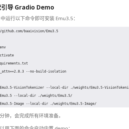
觉引导 Gradio Demo
let 中运行以下命令即可安装 Emu3.5：
/github.com/baaivision/Emu3.5

nv

ctivate

quirements.txt

_attn==2.8.3 --no-build-isolation

Emu3.5-VisionTokenizer --local-dir ./weights/Emu3.5-VisionTokeniz
Emu3.5 --local-dir ./weights/Emu3.5/

分钟，会完成所有环境准备。
以用下面的命令启动内置 demo：