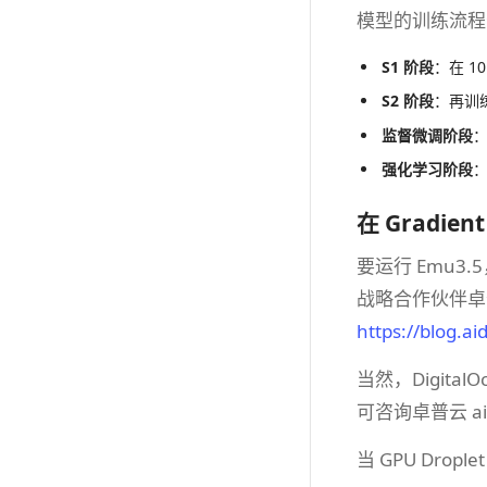
模型的训练流程
S1 阶段
​：在 1
S2 阶段
​：再训
监督微调阶段
​
强化学习​阶段
​
在 Gradien
要运行 Emu3.
战略合作伙伴
https://blog.ai
当然，Digita
可咨询卓普云 aid
当 GPU Dro