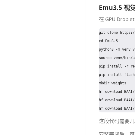
Emu3.5 视
在 GPU Drop
git clone https:/
cd Emu3.5

python3 -m venv ve
source venv/bin/a
pip install -r re
pip install flash
mkdir weights

hf download BAAI/
hf download BAAI/
这段代码需要几
安装完成后，可