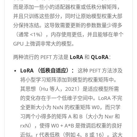
而是添加一些小的适配器权重或低秩分解矩阵，
并且只训练这些部分，同时让原始模型权重大部
分保持冻结。这导致需要更新的参数数量少得多
（通常 <1%），内存使用更低，并且能够在单个
GPU 上微调非常大的模型。
两种流行的 PEFT 方法是
LoRA
和
QLoRA
：
LoRA
（低秩自适应）：
这种 PEFT 方法涉及
将小型学习矩阵添加到模型的权重矩阵中。
其思想（Hu 等人，2021）是适应模型所需
的变化存在于一个低维子空间中。LoRA 不完
全更新大小为 NxN 的权重矩阵 W0，而只学
习两个小得多的矩阵 A 和 B（大小为 Nxr 和
rxN），使得 W0 + A*B 是微调后权重的良好
近似。r 代表低秩（例如 4、8 或 16）。这大