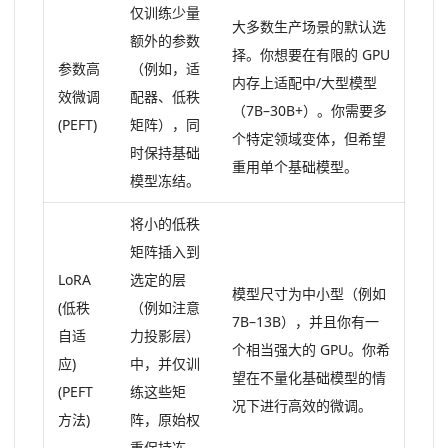
仅训练少量
大多数生产场景的默认选
额外的参数
择。你想要在有限的 GPU
参数高
（例如，适
内存上适配中/大型模型
效微调
配器、低秩
（7B–30B+）。你需要多
(PEFT)
矩阵），同
个特定领域变体，但希望
时保持基础
重用单个基础模型。
模型冻结。
将小的低秩
矩阵插入到
LoRA
选定的层
模型尺寸为中小型（例如
(低秩
（例如注意
7B–13B），并且你有一
自适
力投影层）
个相当强大的 GPU。你希
应)
中，并仅训
望在不量化基础模型的情
(PEFT
练这些矩
况下进行高效的微调。
方法)
阵，原始权
重保持冻