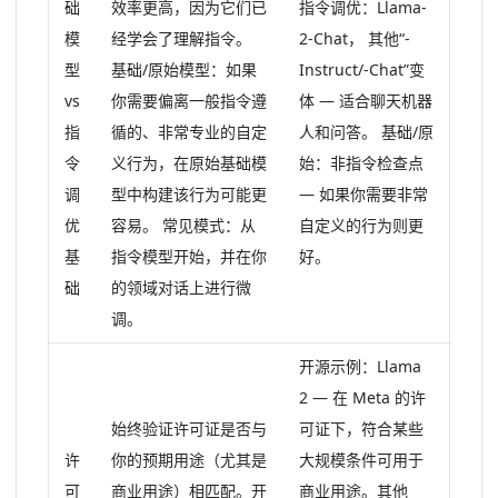
础
效率更高，因为它们已
指令调优：Llama-
模
经学会了理解指令。
2-Chat， 其他“-
型
基础/原始模型：如果
Instruct/-Chat”变
vs
你需要偏离一般指令遵
体 — 适合聊天机器
指
循的、非常专业的自定
人和问答。 基础/原
令
义行为，在原始基础模
始：非指令检查点
调
型中构建该行为可能更
— 如果你需要非常
优
容易。 常见模式：从
自定义的行为则更
基
指令模型开始，并在你
好。
础
的领域对话上进行微
调。
开源示例：Llama
2 — 在 Meta 的许
始终验证许可证是否与
可证下，符合某些
许
你的预期用途（尤其是
大规模条件可用于
可
商业用途）相匹配。开
商业用途。其他