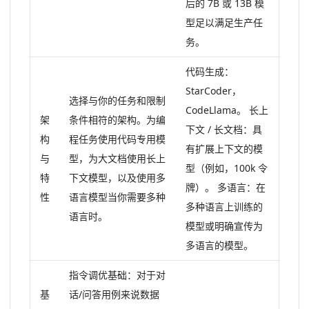
后的 7B 或 13B 模
型足以满足生产任
务。
代码生成：
StarCoder，
选择与你的任务和限制
CodeLlama。 长上
架
条件相符的架构。为编
下文 / 长文档：具
构
程任务使用代码专用模
有扩展上下文的模
与
型，为大文档使用长上
型（例如，100k 令
特
下文模型，以及使用多
牌）。 多语言：在
性
语言模型当你需要多种
多种语言上训练的
语言时。
模型或明确宣传为
多语言的模型。
指令调优基础：对于对
基
话/问答用例来说数据