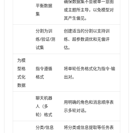
确保数据集不会被单一意图
平衡数据
或主题所主导，以免模型对
集
其产生偏见。
分割为训
创建适当的分割以支持训
练/验证/测
练、超参数调优和无偏评
试集
估。
为模
型格
指令遵循
将单轮任务格式化为指令-输
式化
格式
出对。
数据
聊天机器
用明确的角色和消息顺序表
人（多
示多轮对话。
轮）格式
分类/信息
将分类或信息提取等任务表