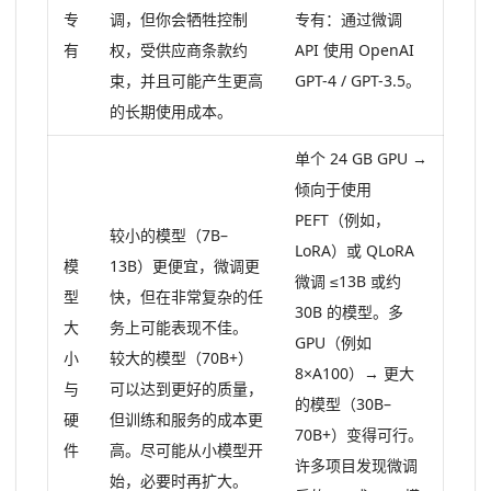
专
调，但你会牺牲控制
专有：通过微调
有
权，受供应商条款约
API 使用 OpenAI
束，并且可能产生更高
GPT-4 / GPT-3.5。
的长期使用成本。
单个 24 GB GPU →
倾向于使用
PEFT（例如，
较小的模型（7B–
LoRA）或 QLoRA
模
13B）更便宜，微调更
微调 ≤13B 或约
型
快，但在非常复杂的任
30B 的模型。多
大
务上可能表现不佳。
GPU（例如
小
较大的模型（70B+）
8×A100）→ 更大
与
可以达到更好的质量，
的模型（30B–
硬
但训练和服务的成本更
70B+）变得可行。
件
高。尽可能从小模型开
许多项目发现微调
始，必要时再扩大。