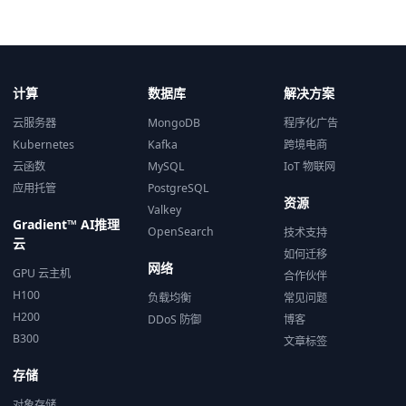
计算
数据库
解决方案
云服务器
MongoDB
程序化广告
Kubernetes
Kafka
跨境电商
云函数
MySQL
IoT 物联网
应用托管
PostgreSQL
资源
Valkey
Gradient™ AI推理
OpenSearch
技术支持
云
如何迁移
网络
GPU 云主机
合作伙伴
H100
负载均衡
常见问题
H200
DDoS 防御
博客
B300
文章标签
存储
对象存储