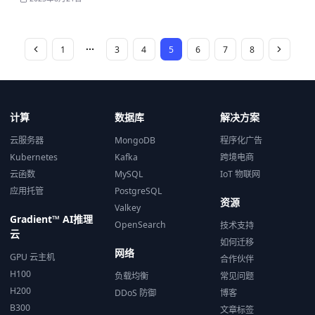
1
3
4
5
6
7
8
计算
数据库
解决方案
云服务器
MongoDB
程序化广告
Kubernetes
Kafka
跨境电商
云函数
MySQL
IoT 物联网
应用托管
PostgreSQL
资源
Valkey
Gradient™ AI推理
OpenSearch
技术支持
云
如何迁移
网络
GPU 云主机
合作伙伴
H100
负载均衡
常见问题
H200
DDoS 防御
博客
B300
文章标签