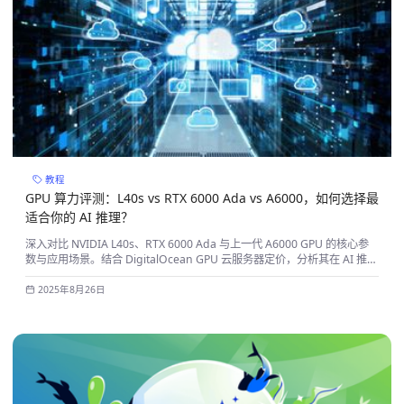
教程
GPU 算力评测：L40s vs RTX 6000 Ada vs A6000，如何选择最
适合你的 AI 推理？
深入对比 NVIDIA L40s、RTX 6000 Ada 与上一代 A6000 GPU 的核心参
数与应用场景。结合 DigitalOcean GPU 云服务器定价，分析其在 AI 推理
（FP8 算力）、3D 渲染及视频处理中的性价比，助您选择最适合的 GPU
算力方案。
2025年8月26日